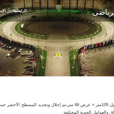
الرياضى
الرئيسية
الإس
المسطح الأخضر للملعب :تبلغ مساحة الملعب: طول 105متر × عرض 68 متر،تم إحلال وتجد
 والعوامل الجوية المختلفة.