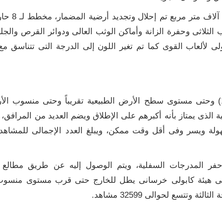
مضمار ألعاب القوى
الثلاثى وحفرة الزانة وأماكن الوثب العالى ودوائر القرص والجلة
دولى لألعاب القوى كما تم تغير اللون إلى الدرجة التى تتناسق مع
المنسوب السفلى:ويبدأ من منسوب الملعب (-12) وحتى مستوى سطح الأرض الطبيعية تقريباً وحتى 
 الذى يمتاز بأنه أكبرهم على الإطلاق ويضم العديد من المرافق
ر سهولة ويسر وفى أقل وقت ممكن، ويبلغ العدد الإجمالى للمشا
حفر المدرجات السفلية، ويتم الوصول إليه عن طريق مطالع 
لى هيئة كابولى خرسانى يطل للخارج حتى قرب مستوى منسوب 
 وتتسع لحوالى 32599 مشاهد.