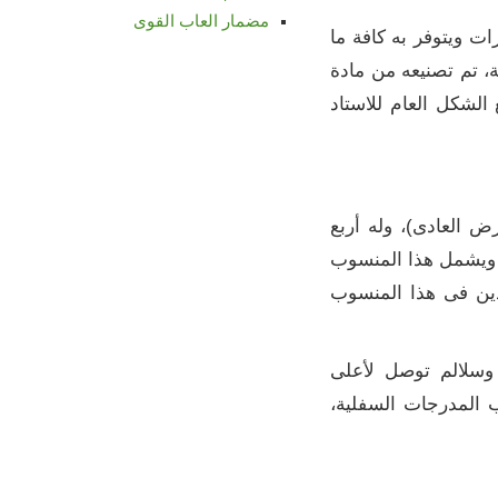
مضمار العاب القوى
 : وتبلغ مساحته حوالى عشرة آلاف متر مربع تم إحلال وتجديد أرضية المضمار، مخطط لـ 8 حارات ويتوفر به كافة ما
، تم تصنيعه من مادة
 الشكل العام للاستاد
منسوب الأرض العادى)، وله أربع
، ويشمل هذا المنسوب
هدين فى هذا المنسوب
وسلالم توصل لأعلى
المدرجات السفلية،